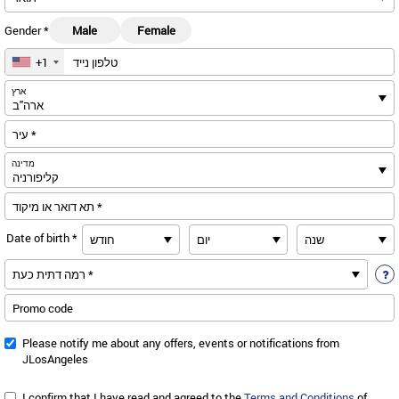
Gender *
Male
Female
טלפון נייד
+1
us
ארץ
עיר *
מדינה
תא דואר או מיקוד *
Date of birth *
Promo code
Please notify me about any offers, events or notifications from
JLosAngeles
I confirm that I have read and agreed to the
Terms and Conditions
of